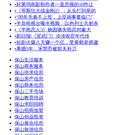
•
好莱坞电影制作者一直忽视的10件让
•
《哥斯拉大战金刚2》：从头打到尾的
•
“闰年无春不上坟，上坟祸事要临门”
•
半岛电视台曝光视频：以色列士兵射杀
•
《半熟恋人3》她因痛失暗恋对象大
•
剧日报|《宣武门》冷淡收官年代传
•
短剧火爆八天赚一个亿，受黄鹤老师邀
•
离婚5年，宋慧乔被前夫补刀
保山生活服务
保山商务服务
保山供求信息
保山房产信息
保山商务信息
保山二手市场
保山教育培训
保山求职招聘
保山招商加盟
保山创业投资
保山展会信息
保山旅游信息