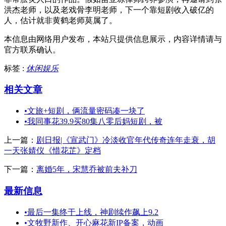
洪杰老师，以及老戏骨李明老师，下一个靠短剧收入破亿的
人，估计就非黄鹤老师莫属了。
本信息由网络用户发布，
本站只提供信息展示，内容详情请与
官方联系确认。
标签 :
休闲娱乐
相关文章
•
文旅+短剧，俩流量密码凑一块了
•
我同事花39.9买80集八零后妈短剧，被
上一篇：
剧日报|《宣武门》冷淡收官年代传奇连年走衰，胡
一天张婧仪《惜花芷》定档
下一篇：
离婚5年，宋慧乔被前夫补刀
最新信息
•
最后一集终于上线，神剧续作飙上9.2
•
文牧野新作、开心麻花新IP备案，动画