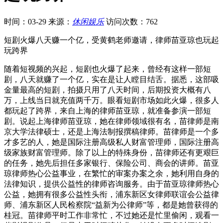
时间：03-29
来源：
休闲娱乐
访问次数：762
短剧火爆八天赚一个亿，受黄鹤老师邀请，律师苗亚琼也玩起
玩跨界
随着短视频的兴起，短剧也火爆了起来，曾经有这样一部短
剧，八天就赚了一个亿，实在是让人瞠目结舌。据悉，这部吸
金量最高的短剧，拍摄只用了八天时间，后期投资大概有八
万，上线当日就充值两千万。眼看短剧市场如此火爆，很多人
都玩起了跨界，来自上海的律师苗亚琼，就准备参演一部短
剧。说起上海律师苗亚琼，她在律师领域很有名，苗律师是南
京大学法律硕士，还是上海法制报撰稿律师。苗律师是一个多
才多艺的人，她是国际注册高级私人财富管理师，国际注册高
级家族财富管理师。除了以上的特殊身份，苗律师还有更艰巨
的任务，她先后担任多家银行、保险公司、商会的讲师。苗亚
琼律师热心公益事业，在繁忙的审案办案之余，她利用自身的
法律知识，提供公益性的律师咨询服务。由于苗亚琼律师热心
公益，她拥有很多公益性头衔，浦东新区女律师联谊会公益律
师、浦东新区人民检察院“益新为公律师”等，都是她曾获得的
桂冠。苗律师平时工作非常忙，不过她还是忙里偷闲，观看一