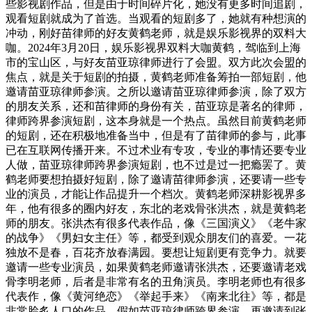
些影视剧作品，但是由于时间碎片化，她没有更多时间追剧，
观看短剧就成为了首选。当观看的短剧多了，她就有种想演的
冲动，刚好苗律师的好友黄鹤老师，就是娱乐影视界的双料大
咖。2024年3月20日，娱乐影视界双料大咖黄鹤，驾临到上海
市的宝山区，与好友苗亚琼律师进行了会盟。双方此次会盟的
焦点，就是关于短剧的拍摄，黄鹤老师准备筹拍一部短剧，他
邀请苗亚琼律师参演。之所以邀请苗亚琼律师参演，除了双方
的朋友关系，还和苗律师的身份有关，苗亚琼是著名的律师，
律师跨界参演短剧，这本身就是一个热点。虽然目前黄鹤老师
的短剧，还在积极地准备当中，但是有了苗律师的参与，此事
已在互联网传播开来。不过术业有专攻，专业的事情还要专业
人做，苗亚琼律师跨界参演短剧，也不过是过一把瘾罢了。黄
鹤老师要想拍摄好短剧，除了邀请苗律师参演，还要请一些专
业的演员，才能让作品提升一个档次。黄鹤老师深耕影视界多
年，他有很多的圈内好友，东北的老戏骨张洪杰，就是黄鹤老
师的朋友。张洪杰有很多代表作品，像《三国演义》《老牛家
的战争》《男妇女主任》等，都受到观众朋友们的喜爱。一花
独放不是春，百花齐放春满园。要想让短剧更有竞争力。就要
邀请一些专业演员，如果黄鹤老师邀请张洪杰，还要邀请老戏
骨李明老师，后者是非常有名的丑角演员。李明老师也有很多
代表作，像《黄河绝恋》《举起手来》《南来北往》等，都是
非常脍炙人口的作品。假如苗亚琼律师跨界参演，再邀请到张