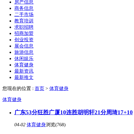
房产信息
商务信息
二手市场
教育培训
求职招聘
招商加盟
创业投资
展会信息
旅游信息
休闲娱乐
体育健身
最新资讯
最新推文
您现在的位置 :
首页
>
体育健身
体育健身
广东53分狂胜广厦10连胜胡明轩21分周琦17+10
04-02
体育健身
浏览(768)