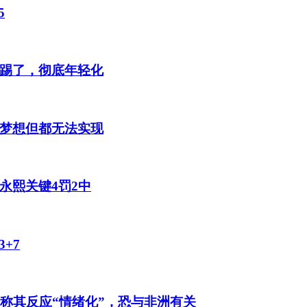
5
踢了，彻底年轻化
梦想但都无法实现
永熙关键4罚2中
+7
称其反应“情绪化”，恐与非洲有关