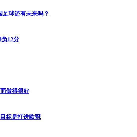
国足球还有未来吗？
负12分
方面做得很好
好目标是打进欧冠