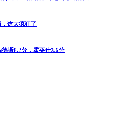
浦，这太疯狂了
斯8.2分，霍莱什3.6分