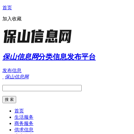
首页
加入收藏
保山信息网
分类信息发布平台
发布信息
保山信息网
首页
生活服务
商务服务
供求信息