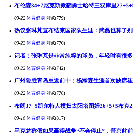
布伦森34+7尼克斯掀翻勇士哈特三双库里27+5+
03-22
体育健身
浏览(779)
热议张琳芃宣布结束国家队生涯：武磊也算了别
03-22
体育健身
浏览(770)
记者：张琳芃是非常纯粹的球员，年轻时有很多
03-22
体育健身
浏览(742)
广州险胜青岛重返前十：杨瀚森生涯首次缺席崔
03-22
体育健身
浏览(778)
布朗37+5凯尔特人横扫太阳塔图姆26+5+5布克23
03-16
体育健身
浏览(817)
马克龙称俄如果赢得战争“不会停止”，普京此前