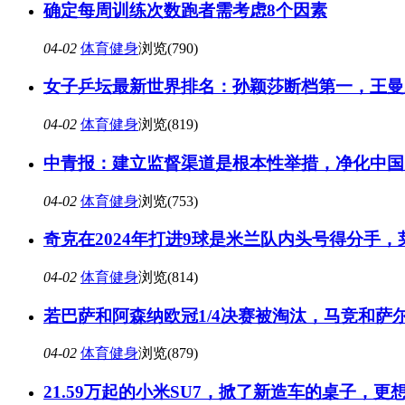
确定每周训练次数跑者需考虑8个因素
04-02
体育健身
浏览(790)
女子乒坛最新世界排名：孙颖莎断档第一，王曼
04-02
体育健身
浏览(819)
中青报：建立监督渠道是根本性举措，净化中国
04-02
体育健身
浏览(753)
奇克在2024年打进9球是米兰队内头号得分手，
04-02
体育健身
浏览(814)
若巴萨和阿森纳欧冠1/4决赛被淘汰，马竞和萨
04-02
体育健身
浏览(879)
21.59万起的小米SU7，掀了新造车的桌子，更想杀