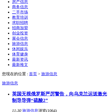
房产信息
商务信息
二手市场
教育培训
求职招聘
招商加盟
创业投资
展会信息
旅游信息
休闲娱乐
体育健身
最新资讯
最新推文
您现在的位置 :
首页
>
旅游信息
旅游信息
英国无视俄罗斯严厉警告，向乌克兰运送激光
制导导弹“硫酸2”
11-30
旅游信息
浏览(1064)