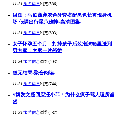
11-24
旅游信息
浏览(586)
组图：马伯骞穿灰色外套搭配黑色长裤现身机
场 低调出行星范难掩-高清图集-
11-24
旅游信息
浏览(603)
女子怀孕五个月，打掉孩子后装泡沫箱里送到
男方家！大家一片怒赞
11-24
旅游信息
浏览(503)
暂无结果-聚合阅读-
11-24
旅游信息
浏览(744)
S妈发文疑回应汪小菲：为什么疯子骂人理所当
然
11-23
旅游信息
浏览(487)