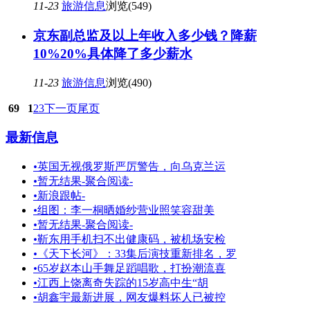
11-23
旅游信息
浏览(549)
京东副总监及以上年收入多少钱？降薪
10%20%具体降了多少薪水
11-23
旅游信息
浏览(490)
69
1
2
3
下一页
尾页
最新信息
•
英国无视俄罗斯严厉警告，向乌克兰运
•
暂无结果-聚合阅读-
•
新浪跟帖-
•
组图：李一桐晒婚纱营业照笑容甜美
•
暂无结果-聚合阅读-
•
靳东用手机扫不出健康码，被机场安检
•
《天下长河》：33集后演技重新排名，罗
•
65岁赵本山手舞足蹈唱歌，打扮潮流喜
•
江西上饶离奇失踪的15岁高中生“胡
•
胡鑫宇最新进展，网友爆料坏人已被控