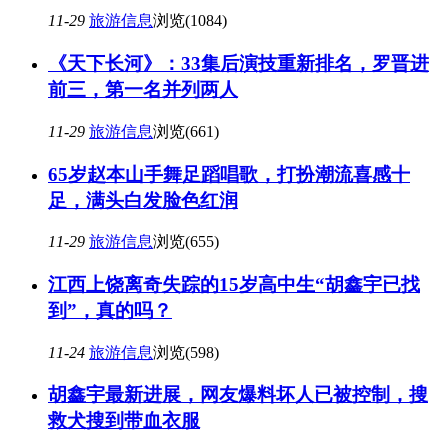
11-29
旅游信息
浏览(1084)
《天下长河》：33集后演技重新排名，罗晋进
前三，第一名并列两人
11-29
旅游信息
浏览(661)
65岁赵本山手舞足蹈唱歌，打扮潮流喜感十
足，满头白发脸色红润
11-29
旅游信息
浏览(655)
江西上饶离奇失踪的15岁高中生“胡鑫宇已找
到”，真的吗？
11-24
旅游信息
浏览(598)
胡鑫宇最新进展，网友爆料坏人已被控制，搜
救犬搜到带血衣服