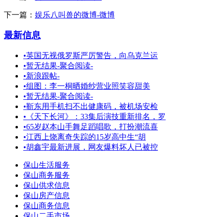
下一篇：
娱乐八叫兽的微博-微博
最新信息
•
英国无视俄罗斯严厉警告，向乌克兰运
•
暂无结果-聚合阅读-
•
新浪跟帖-
•
组图：李一桐晒婚纱营业照笑容甜美
•
暂无结果-聚合阅读-
•
靳东用手机扫不出健康码，被机场安检
•
《天下长河》：33集后演技重新排名，罗
•
65岁赵本山手舞足蹈唱歌，打扮潮流喜
•
江西上饶离奇失踪的15岁高中生“胡
•
胡鑫宇最新进展，网友爆料坏人已被控
保山生活服务
保山商务服务
保山供求信息
保山房产信息
保山商务信息
保山二手市场