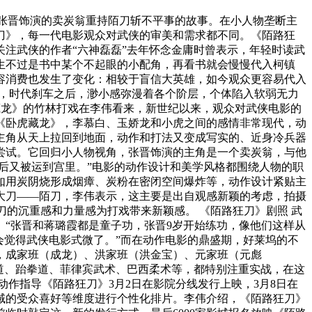
述张晋饰演的卖炭翁重持陌刀斩不平事的故事。在小人物垄断主
刀》，每一代电影观众对武侠的审美和需求都不同。《陌路狂
注武侠的作者“六神磊磊”去年怀念金庸时曾表示，年轻时读武
生不过是书中某个不起眼的小配角，再看书就会慢慢代入柯镇
容消费也发生了变化：相较于盲信大英雄，如今观众更容易代入
感，时代刹车之后，渺小感弥漫着各个阶层，个体陷入软弱无力
藏龙》的竹林打戏在李伟看来，新世纪以来，观众对武侠电影的
摄的《卧虎藏龙》，李慕白、玉娇龙和小虎之间的感情非常现代，动
主角从天上拉回到地面，动作和打法又变成写实的、近身冷兵器
尝试。它回归小人物视角，张晋饰演的主角是一个卖炭翁，与他
后又被运到宫里。”电影的动作设计和美学风格都围绕人物的职
如用炭阴烧形成烟瘴、炭粉在密闭空间爆炸等，动作设计紧贴主
大刀——陌刀，李伟表示，这主要是出自观感新颖的考虑，拍摄
刀的沉重感和力量感为打戏带来新颖感。 《陌路狂刀》剧照 武
“张晋和蒋璐霞都是童子功，张晋9岁开始练功，像他们这样从
会觉得武侠电影式微了。”而在动作电影的鼎盛期，好莱坞的不
，成家班（成龙）、洪家班（洪金宝）、元家班（元彪
道、跆拳道、菲律宾武术、巴西柔术等，都特别注重实战，在这
动作指导《陌路狂刀》3月2日在影院分线发行上映，3月8日在
域的受众喜好等维度进行个性化排片。李伟介绍，《陌路狂刀》