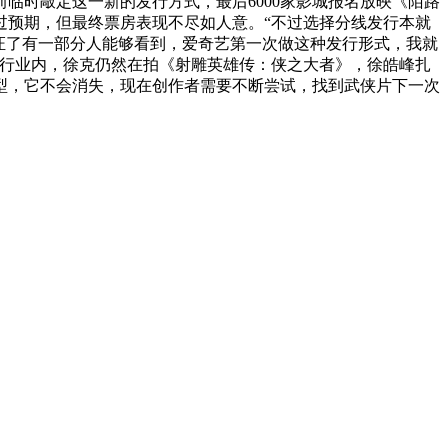
临时敲定这一新的发行方式，最后6000家影城报名放映《陌路
过预期，但最终票房表现不尽如人意。“不过选择分线发行本就
证了有一部分人能够看到，爱奇艺第一次做这种发行形式，我就
视行业内，徐克仍然在拍《射雕英雄传：侠之大者》，徐皓峰扎
型，它不会消失，现在创作者需要不断尝试，找到武侠片下一次