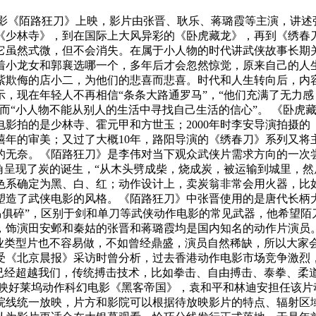
动作电影《陌路狂刀》上映，影片由张晋、耿乐、蒋璐霞等主演，讲
《少林寺》，到在国际上大风异彩的《卧虎藏龙》，再到《绣春
它虽然式微，但不会消失。在属于小人物的时代讲武侠故事长期关
着小龙女和郭襄选哪一个，多年后才会忽然惊觉，原来自己的人
紫欺侮的店小二，为他们的悲喜而悲喜。时代和人生转向后，内
，现在年轻人不再相信“条条大路通罗马”，“他们充满了无力
而“小人物不能从别人的生活中寻找自己生活的信心”。 《卧虎
作电影拍的是少林寺、霍元甲和方世玉；2000年时李安导演拍
禧年的审美；又过了大概10年，路阳导演的《绣春刀》系列又将
的无奈。《陌路狂刀》是李伟对当下观众武侠片需求方向的一次
角呈现了炭的诞生，“从木头劈成柴，烧成炭，被运输到城里，然
色系确定为黑、白、红；动作设计上，卖炭翁非常会用火器，比
塑造了武侠电影的风格。《陌路狂刀》中张晋使用的是唐代长柄
人马俱碎”，区别于剑和单刀等武侠动作电影的常见武器，他希望陌
，饰演田安邺和秦姑的张晋和蒋璐霞均是国内知名的动作片演员。
业类型片也不容易做，不如曾经鼎盛，演员自然稀缺，所以大家
受《北京晨报》采访时曾分析，过去香港动作电影市场竞争激烈
平已经超越我们，传统搏击技术，比如拳击、自由搏击、泰拳、柔
上映好莱坞动作科幻电影《黑客帝国》，袁和平和林迪安担任该片
院线统一放映，片方和影院可以根据待放映影片的特点、辐射区