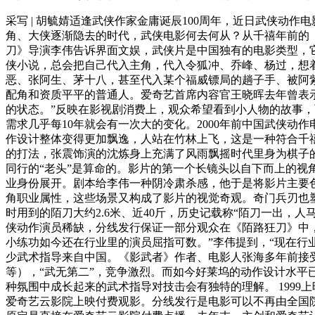
采写 | 胡毓婧适逢武侠作家金庸诞辰100周年，近日武侠
角、大侠逐渐隐去的时代，武侠电影何去何从？从千禧年前的
刀》导演李伟告诉界面文娱，武侠片是中国独有的电影类型，
侠小说，总会把自己代入主角，代入令狐冲、乔峰、杨过，想
恶、张阿生、茅十八，甚至代入某个福威镖局的趟子手、被阿
配角和资质平平的普通人。爱奇艺首席内容官王晓晖去年曾表示
的状态。”反映在影视剧消费上，观众希望看到小人物的故事，
需求几乎每10年就会有一次大的变化。2000年前中国武侠动
作设计整体变得更加飘逸，人站在竹林上飞，这是一种符合千
的打法，张震饰演的沈炼身上充满了风雨飘摇时代里身为棋子
同行的“老头”是算命的。影片的第一个长镜头以自下而上的视
业身份展开。剧本给李伟一种阴冷肃杀感，他于是将影片主要
角职业属性，这些场景又构成了影片的视觉奇观。奇门兵刃也
时用到的陌刀大约2.6米、近40斤，历史记载称“陌刀一出，
侠动作演员稀缺，分线发行保证一部分观众在《陌路狂刀》中
小练功如今还在行业里的演员屈指可数。”李伟提到，“现在行
少武术指导来自中国。《影武者》作者、电影人张海多年前接
等），“武无第二”，竞争激烈。而如今好莱坞的动作设计水
种氛围中成长起来的武术指导对技击会有独特的理解。 1999
爱奇艺云影院上映付费观影。分线发行是电影可以不再由全国