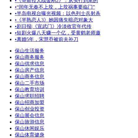
•
《哥斯拉大战金刚2》：从头打到尾的
•
“闰年无春不上坟，上坟祸事要临门”
•
半岛电视台曝光视频：以色列士兵射杀
•
《半熟恋人3》她因痛失暗恋对象大
•
剧日报|《宣武门》冷淡收官年代传
•
短剧火爆八天赚一个亿，受黄鹤老师邀
•
离婚5年，宋慧乔被前夫补刀
保山生活服务
保山商务服务
保山供求信息
保山房产信息
保山商务信息
保山二手市场
保山教育培训
保山求职招聘
保山招商加盟
保山创业投资
保山展会信息
保山旅游信息
保山休闲娱乐
保山体育健身