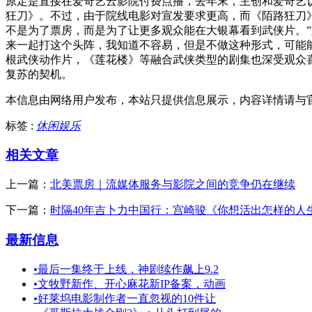
原定是直接在爱奇艺云影院付费点播，去年末，主创和爱奇艺认
狂刀》。不过，由于院线电影对宣发要求更高，而《陌路狂刀
不是为了票房，而是为了让更多观众能在大银幕看到武侠片。
来一起打这个头阵，我知道不容易，但是不做这种形式，可能
根武侠动作片，《莲花楼》等融合武侠类型的剧集也深受观众
复苏的契机。
本信息由网络用户发布，
本站只提供信息展示，内容详情请与
标签 :
休闲娱乐
相关文章
上一篇：
北美票房｜流媒体服务与影院之间的竞争仍在继续
下一篇：
时隔40年吉卜力中国行：宫崎骏《你想活出怎样的人生
最新信息
•
最后一集终于上线，神剧续作飙上9.2
•
文牧野新作、开心麻花新IP备案，动画
•
好莱坞电影制作者一直忽视的10件让