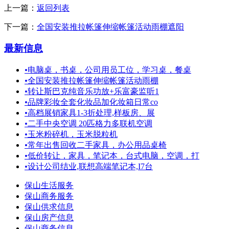
上一篇：
返回列表
下一篇：
全国安装推拉帐篷伸缩帐篷活动雨棚遮阳
最新信息
•
电脑桌，书桌，公司用员工位，学习桌，餐桌
•
全国安装推拉帐篷伸缩帐篷活动雨棚
•
转让斯巴克纯音乐功放+乐富豪监听1
•
品牌彩妆全套化妆品加化妆箱日常co
•
高档展销家具1-3折处理,样板房、展
•
二手中央空调 20匹格力多联机空调
•
玉米粉碎机，玉米脱粒机
•
常年出售回收二手家具，办公用品桌椅
•
低价转让，家具，笔记本，台式电脑，空调，打
•
设计公司结业,联想高端笔记本,I7台
保山生活服务
保山商务服务
保山供求信息
保山房产信息
保山商务信息