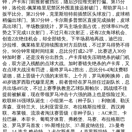
钟，卢卡库门前推射被挡出，随后沙拉维兜射打偏。第15分
钟，洛伦佐-佩莱格里尼禁区外围直接远射破门，帮助罗马1-1
扳平比分。第21分钟，克里斯坦特前插禁区头球攻门，皮球稍
稍偏出球门。第37分钟，卡尔斯多普禁区直接完成抽射，皮球
高出球门。半场数据统计，罗马主场全面占优，控球率63%优
势之下完成11次射门，不过只有2次射正，还有2次角球机会、
创造2次绝佳机会，却全部错失。下半场易地再战，迪巴拉、
沙拉维、佩莱格里尼持续围攻对方后防线，不过罗马得势不得
分。90分钟常规时间结束，总比分打成2-2平，比赛进入30分
钟加时赛，还是没有分出胜负，卢卡库错失压哨绝杀的破门机
会，双方进入残酷的点球大战。加时赛错失绝杀的卢卡库，又
在点球大战没有罚进，最终罗马4-2胜出，总比分6-4淘汰费耶
诺德，搭上晋级十六强的末班车。上个月，罗马刚刚换帅，由
40岁德罗西取代穆里尼奥，前者曾经在罗马担任过副队长，总
共出场495次，不过上赛季执教意乙球队斯帕尔，因战绩不佳
提前被解雇，现在带领罗马冲击十六强的路上也是惊险过关。
欧联杯16强球队诞生：小组第一名（种子队）：利物浦、勒沃
库森、亚特兰大、比利亚雷亚尔、布拉格斯拉维亚、西汉姆
联、布莱顿、流浪者淘汰赛晋级（非种子队）：AC米兰、卡
拉巴赫、本菲卡、葡萄牙体育、弗赖堡、马赛、布拉格斯巴
达、罗马罗马首发：99-斯维拉尔、37-斯皮纳佐拉、23-曼奇
尼、14-迭戈-略伦特、2-卡尔斯多普、4-克里斯坦特、7-佩莱