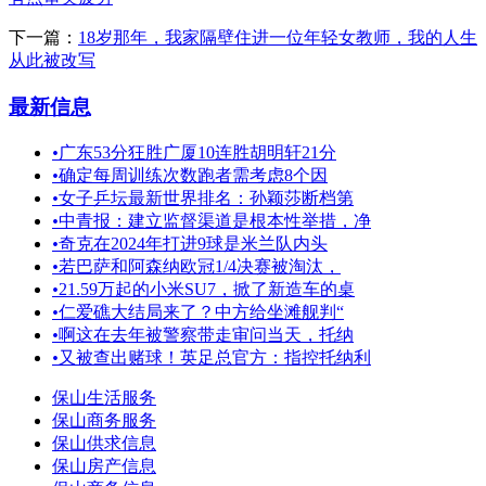
下一篇：
18岁那年，我家隔壁住进一位年轻女教师，我的人生
从此被改写
最新信息
•
广东53分狂胜广厦10连胜胡明轩21分
•
确定每周训练次数跑者需考虑8个因
•
女子乒坛最新世界排名：孙颖莎断档第
•
中青报：建立监督渠道是根本性举措，净
•
奇克在2024年打进9球是米兰队内头
•
若巴萨和阿森纳欧冠1/4决赛被淘汰，
•
21.59万起的小米SU7，掀了新造车的桌
•
仁爱礁大结局来了？中方给坐滩舰判“
•
啊这在去年被警察带走审问当天，托纳
•
又被查出赌球！英足总官方：指控托纳利
保山生活服务
保山商务服务
保山供求信息
保山房产信息