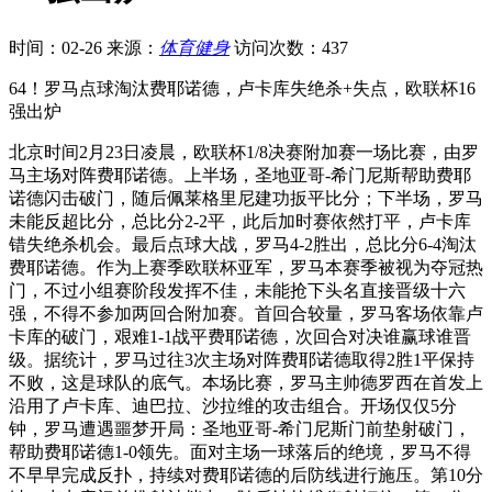
时间：02-26
来源：
体育健身
访问次数：437
64！罗马点球淘汰费耶诺德，卢卡库失绝杀+失点，欧联杯16
强出炉
北京时间2月23日凌晨，欧联杯1/8决赛附加赛一场比赛，由罗
马主场对阵费耶诺德。上半场，圣地亚哥-希门尼斯帮助费耶
诺德闪击破门，随后佩莱格里尼建功扳平比分；下半场，罗马
未能反超比分，总比分2-2平，此后加时赛依然打平，卢卡库
错失绝杀机会。最后点球大战，罗马4-2胜出，总比分6-4淘汰
费耶诺德。作为上赛季欧联杯亚军，罗马本赛季被视为夺冠热
门，不过小组赛阶段发挥不佳，未能抢下头名直接晋级十六
强，不得不参加两回合附加赛。首回合较量，罗马客场依靠卢
卡库的破门，艰难1-1战平费耶诺德，次回合对决谁赢球谁晋
级。据统计，罗马过往3次主场对阵费耶诺德取得2胜1平保持
不败，这是球队的底气。本场比赛，罗马主帅德罗西在首发上
沿用了卢卡库、迪巴拉、沙拉维的攻击组合。开场仅仅5分
钟，罗马遭遇噩梦开局：圣地亚哥-希门尼斯门前垫射破门，
帮助费耶诺德1-0领先。面对主场一球落后的绝境，罗马不得
不早早完成反扑，持续对费耶诺德的后防线进行施压。第10分