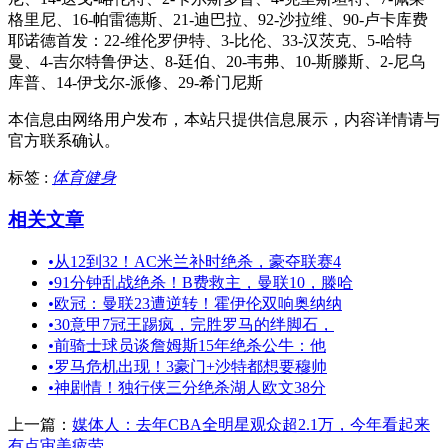
格里尼、16-帕雷德斯、21-迪巴拉、92-沙拉维、90-卢卡库费
耶诺德首发：22-维伦罗伊特、3-比伦、33-汉茨克、5-哈特
曼、4-吉尔特鲁伊达、8-廷伯、20-韦弗、10-斯滕斯、2-尼乌
库普、14-伊戈尔-派修、29-希门尼斯
本信息由网络用户发布，
本站只提供信息展示，内容详情请与
官方联系确认。
标签 :
体育健身
相关文章
•
从12到32！AC米兰补时绝杀，豪夺联赛4
•
91分钟乱战绝杀！B费救主，曼联10，滕哈
•
欧冠：曼联23遭逆转！霍伊伦双响奥纳纳
•
30意甲7冠王踢疯，完胜罗马的绊脚石，
•
前骑士球员谈詹姆斯15年绝杀公牛：他
•
罗马危机出现！3豪门+沙特都想要穆帅
•
神剧情！独行侠三分绝杀湖人欧文38分
上一篇：
媒体人：去年CBA全明星观众超2.1万，今年看起来
有点审美疲劳